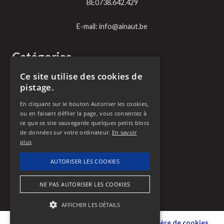
BE0738.642.429
E-mail:
info@ainaut.be
Catégories
Ce site utilise des cookies de
Chauffage
pistage.
Plomberie
Vitrerie
En cliquant sur le bouton Autoriser les cookies,
Serrurerie
ou en faisant défiler la page, vous consentez à
Débouchage
ce que ce site sauvegarde quelques petits blocs
de données sur votre ordinateur.
En savoir
plus
Appelez-nous
AUTORISER LES COOKIES
0466 90 11 85
NE PAS AUTORISER LES COOKIES
AFFICHER LES DÉTAILS
©
Dexville
–
Sitemap
–
Déclaration en matière de cookies