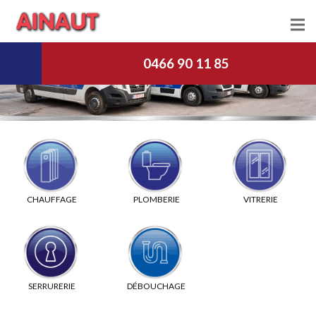
Chauffage
0466 90 11 85
Plomberie
Vitrerie
Serrurerie
Débouchage
CHAUFFAGE
PLOMBERIE
VITRERIE
Nous Contacter
Jobs
SERRURERIE
DÉBOUCHAGE