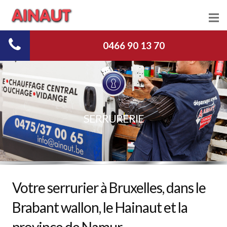
Chauffage
0466 90 13 70
Plomberie
Vitrerie
Serrurerie
SERRURERIE
Débouchage
Nous Contacter
Votre serrurier à Bruxelles, dans le
Jobs
Brabant wallon, le Hainaut et la