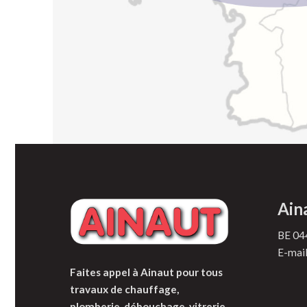
Aina
BE 04
E-mai
Faites appel à Ainaut pour tous
travaux de chauffage,
plomberie, débouchage, vitrerie