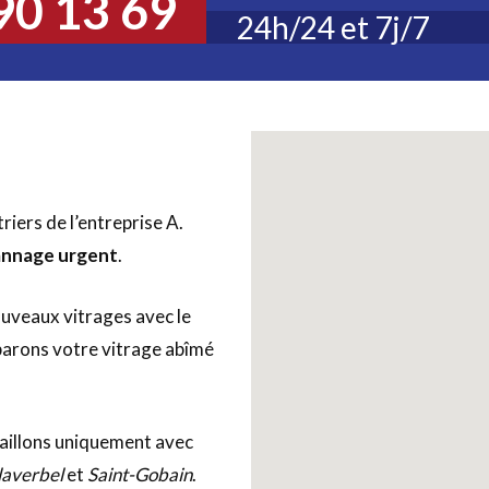
90 13 69
24h/24 et 7j/7
triers de l’entreprise A.
nnage urgent
.
ouveaux vitrages avec le
éparons votre vitrage abîmé
vaillons uniquement avec
laverbel
et
Saint-Gobain
.