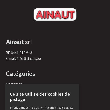
Ainaut srl
BE 0441.212.913
E-mail:
info@ainaut.be
Catégories
Chauffage
Plomberie
Ce site utilise des cookies de
Vitrerie
pistage.
Serrurerie
Toiture
En cliquant sur le bouton Autoriser les cookies,