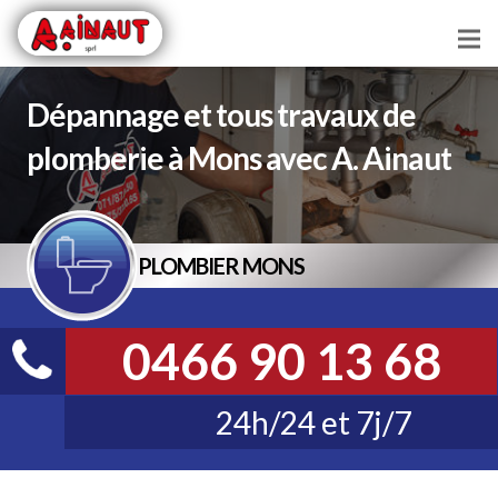
Chauffage
Dépannage et tous travaux de
Plomberie
plomberie à Mons avec A. Ainaut
Vitrerie
Serrurerie
PLOMBIER MONS
Toiture
0466 90 13 68
Vidange
Débouchage
24h/24 et 7j/7