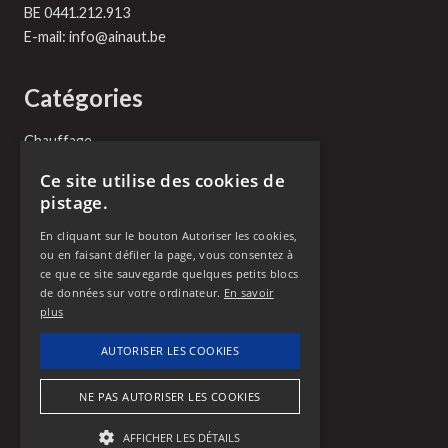
BE 0441.212.913
E-mail:
info@ainaut.be
Catégories
Chauffage
Plomberie
Ce site utilise des cookies de
Vitrerie
pistage.
Serrurerie
Toiture
En cliquant sur le bouton Autoriser les cookies,
Vidange
ou en faisant défiler la page, vous consentez à
Débouchage
ce que ce site sauvegarde quelques petits blocs
de données sur votre ordinateur.
En savoir
plus
Appelez-nous
AUTORISER LES COOKIES
0466
NE PAS AUTORISER LES COOKIES
90 13
69
AFFICHER LES DÉTAILS