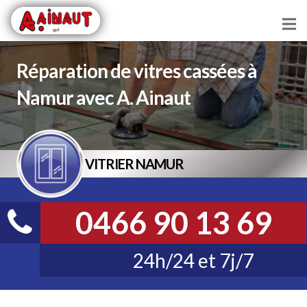
Chauffage
Réparation de vitres cassées à
Plomberie
Namur avec A. Ainaut
Vitrerie
Serrurerie
VITRIER NAMUR
Toiture
0466 90 13 69
Vidange
Débouchage
24h/24 et 7j/7