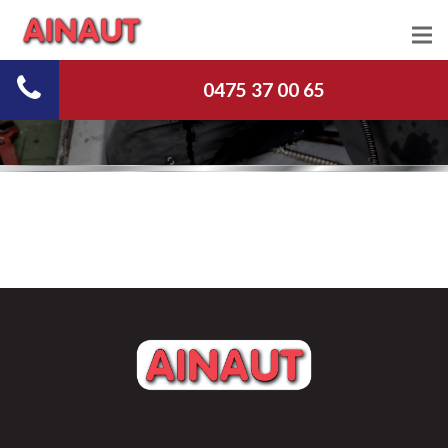
Chauffage
0475 37 00 65
Plomberie
Vitrerie
Serrurerie
Débouchage
Nous Contacter
Jobs