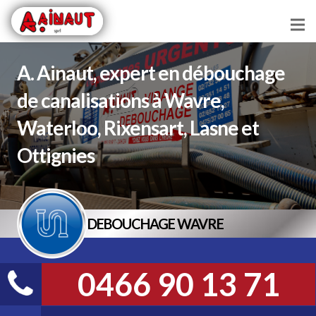
Chauffage
A. Ainaut, expert en débouchage
Plomberie
de canalisations à Wavre,
Waterloo, Rixensart, Lasne et
Vitrerie
Ottignies
Serrurerie
Toiture
DEBOUCHAGE WAVRE
Vidange
Débouchage
0466 90 13 71