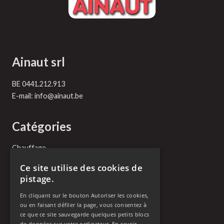
Ainaut srl
BE 0441.212.913
E-mail:
info@ainaut.be
Catégories
Chauffage
Plomberie
Ce site utilise des cookies de
Vitrerie
pistage.
Serrurerie
Toiture
En cliquant sur le bouton Autoriser les cookies,
Vidange
ou en faisant défiler la page, vous consentez à
Débouchage
ce que ce site sauvegarde quelques petits blocs
de données sur votre ordinateur.
En savoir